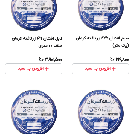
سیم افشان 25*1 زرتافته کرمان
کابل افشان 1*4 زرتافته کرمان
(یک متر)
حلقه 100متری
3,901,500
199,800
افزودن به سبد
افزودن به سبد