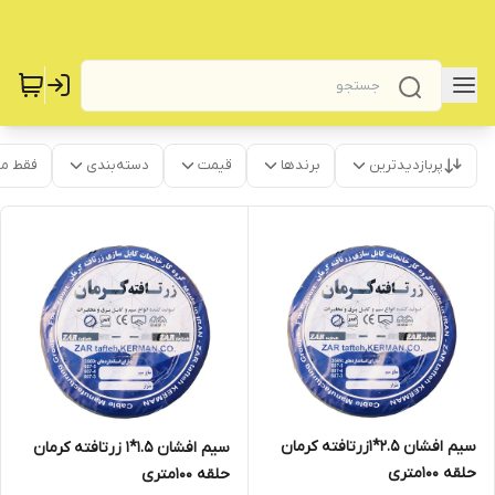
پربازدیدترین
برندها
قیمت
دسته‌بندی
فقط م
سیم افشان 2.5*1زرتافته کرمان
سیم افشان 1.5*1 زرتافته کرمان
حلقه 100متری
حلقه 100متری