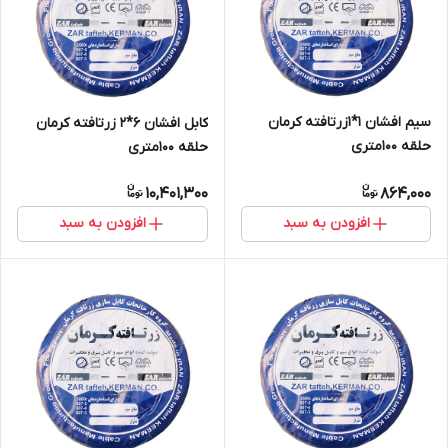
سیم افشان 1*1زرتافته کرمان
کابل افشان 6*2 زرتافته کرمان
حلقه 100متری
حلقه 100متری
10,401,300
864,000
افزودن به سبد
افزودن به سبد