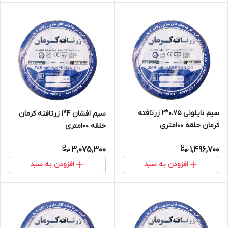
سیم نایلونی 0.75*2 زرتافته
سیم افشان 4*1 زرتافته کرمان
کرمان حلقه 100متری
حلقه 100متری
3,075,300
1,496,700
افزودن به سبد
افزودن به سبد