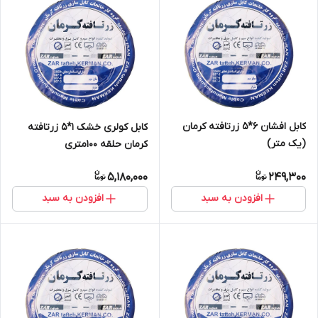
کابل افشان 6*5 زرتافته کرمان
کابل کولری خشک 1*5 زرتافته
(یک متر)
کرمان حلقه 100متری
5,180,000
249,300
افزودن به سبد
افزودن به سبد