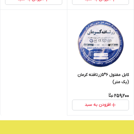
کابل مفتول 6*5زرتافته کرمان
(یک متر)
259,200
افزودن به سبد