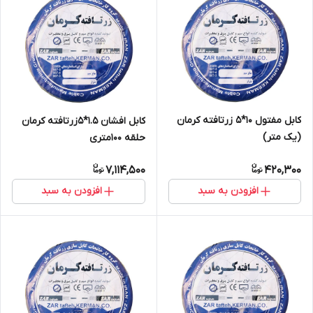
کابل مفتول 10*5 زرتافته کرمان
کابل افشان 1.5*5زرتافته کرمان
(یک متر)
حلقه 100متری
7,114,500
420,300
افزودن به سبد
افزودن به سبد