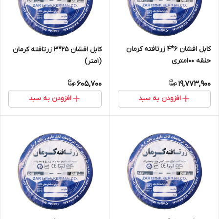
کابل افشان 6*4 زرتافته کرمان
کابل افشان 25*3 زرتافته کرمان
حلقه 100متری
(1متر)
605,700
19,773,900
افزودن به سبد
افزودن به سبد