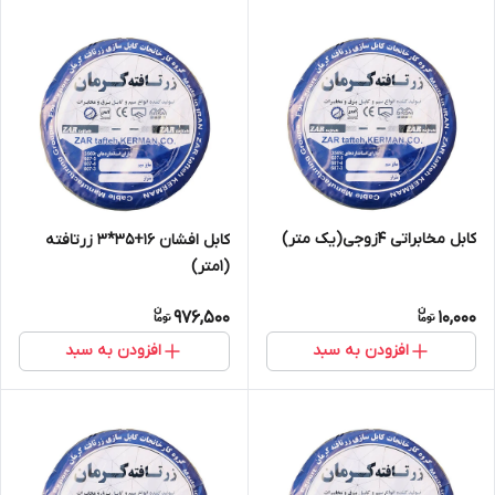
کابل مخابراتی 4زوجی(یک متر)
کابل افشان 16+35*3 زرتافته
(1متر)
976,500
10,000
افزودن به سبد
افزودن به سبد