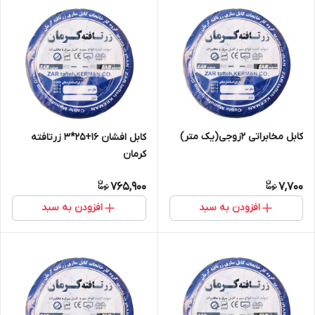
کابل مخابراتی 2زوجی(یک متر)
کابل افشان 16+25*3 زرتافته
کرمان
765,900
7,700
افزودن به سبد
افزودن به سبد