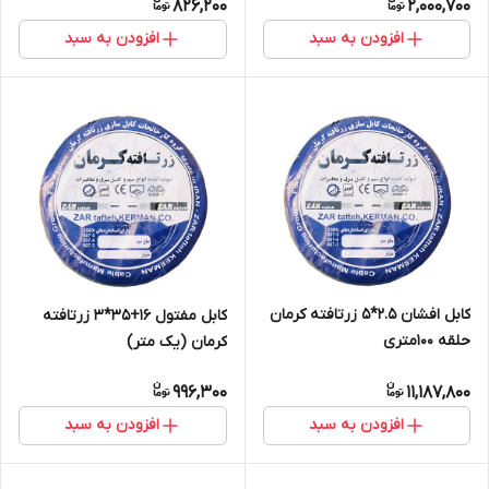
826,200
2,000,700
افزودن به سبد
افزودن به سبد
کابل افشان 2.5*5 زرتافته کرمان
کابل مفتول 16+35*3 زرتافته
حلقه 100متری
کرمان (یک متر)
996,300
11,187,800
افزودن به سبد
افزودن به سبد