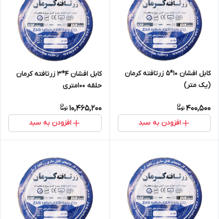
کابل افشان 10*5 زرتافته کرمان
کابل افشان 4*3 زرتافته کرمان
(یک متر)
حلقه 100متری
10,465,200
400,500
افزودن به سبد
افزودن به سبد