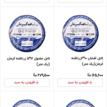
کابل افشان 10*2زرتافته
کابل مفتول 16*5 زرتافته کرمان
کرمان(یک متر)
(یک متر)
679,500
165,600
افزودن به سبد
افزودن به سبد