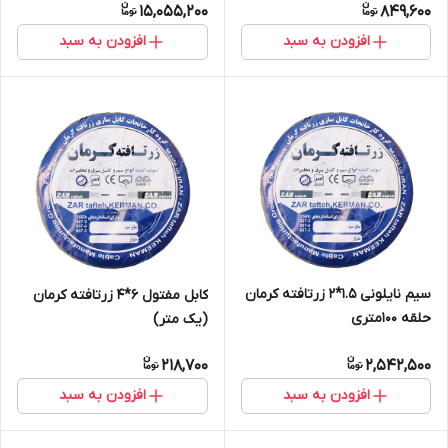
15,055,200
849,600
افزودن به سبد
افزودن به سبد
سیم نایلونی 1.5*2 زرتافته کرمان
کابل مفتول 6*4 زرتافته کرمان
حلقه 100متری
(یک متر)
218,700
2,542,500
افزودن به سبد
افزودن به سبد