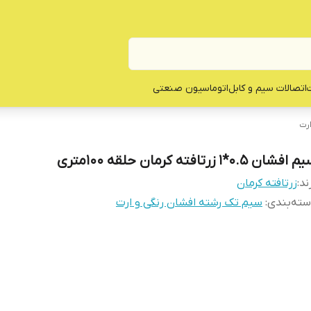
ت
اتصالات سیم و کابل
اتوماسیون صنعتی
رت
افشان 0.5*1 زرتافته کرمان حلقه 100متری
ند:
زرتافته کرمان
ته‌بندی
:
سیم تک رشته افشان رنگی و ارت