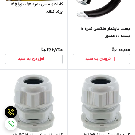
کابلشو مسی نمره ۹۵ سوراخ 12
برند کلاکه
بست عایقدار فلکسی نمره 10
بسته 100عددی
266,750
100,000
افزودن به سبد
افزودن به سبد