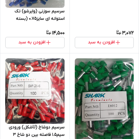
سرسیم سوزنی (وایرشو) تک
استوانه ای سایز0.75 (بسته
100عددی)
14,500
3,072
افزودن به سبد
افزودن به سبد
سرسیم دوشاخ (Uشکل) ورودی
سیم1.5 فاصله بین دو شاخ 3