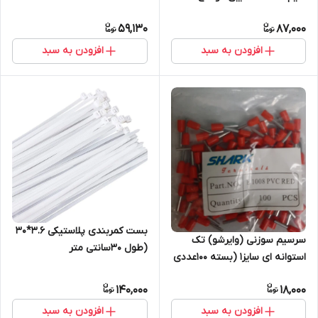
59,130
87,000
افزودن به سبد
افزودن به سبد
بست کمربندی پلاستیکی 3.6*30
سرسیم سوزنی (وایرشو) تک
(طول 30سانتی متر
استوانه ای سایز1 (بسته 100عددی
عرض3.6سانت بسته 100عددی )
)
سفید چینی
140,000
18,000
افزودن به سبد
افزودن به سبد