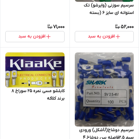
سرسیم سوزنی (وایرشو) تک
استوانه ای سایز 6 (بسته
100عددی)
71,000
52,000
افزودن به سبد
افزودن به سبد
کابلشو مسی نمره ۲۵ سوراخ 8
برند کلاکه
سرسیم دوشاخ(Uشکل) ورودی
سیم 2.5فاصله بین دوشاخ 4