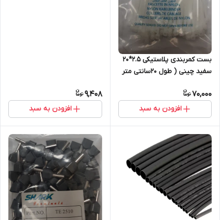
بست کمربندی پلاستیکی 2.5*20
سفید چینی ( طول 20سانتی متر
عرض 2.5 بسته 100عددی)
9,408
70,000
افزودن به سبد
افزودن به سبد