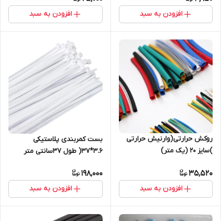
افزودن به سبد
افزودن به سبد
روکش حرارتی(وارنیش حرارتی
بست کمربندی پلاستیکی
)سایز ۲۰ (یک متر)
3.6*37( طول 37سانتی متر
عرض 3.6 سانت بسته 100عددی )
198,000
35,520
سفید چینی
افزودن به سبد
افزودن به سبد