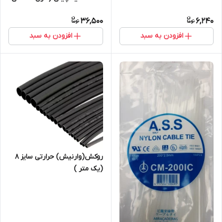
متر عرض 2.5سانتی متر بسته
36,500
6,240
100عددی)
افزودن به سبد
افزودن به سبد
روکش(وارنیش) حرارتی سایز ۸
(یک متر )