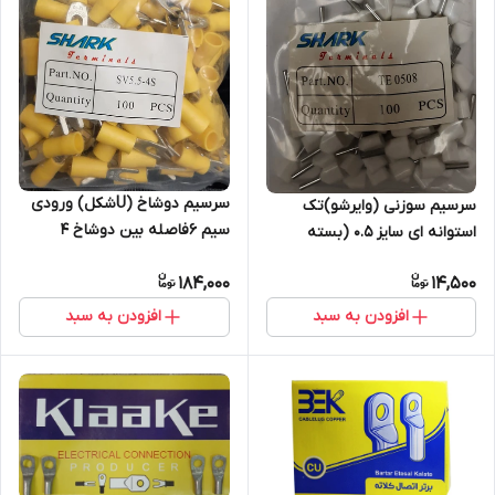
سرسیم دوشاخ (Uشکل) ورودی
سرسیم سوزنی (وایرشو)تک
سیم 6فاصله بین دوشاخ 4
استوانه ای سایز 0.5 (بسته
100عددی)
184,000
14,500
افزودن به سبد
افزودن به سبد