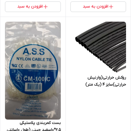
افزودن به سبد
افزودن به سبد
روکش حرارتی(وارنیش
حرارتی)سایز ۴ (یک متر)
بست کمربندی پلاستیکی
2.5*10سفید چینی (طول 10سانتی