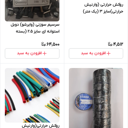
روکش حرارتی (وارنیش
حرارتی)سایز ۳ (یک متر)
سرسیم سوزنی (وایرشو) دوبل
استوانه ای سایز 2.5 (بسته
100عددی )
64,500
4,512
افزودن به سبد
افزودن به سبد
روکش حرارتی(وارنیش