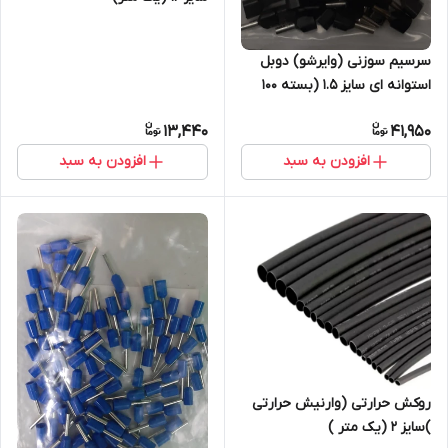
سرسیم سوزنی (وایرشو) دوبل
استوانه ای سایز 1.5 (بسته 100
عددی)
13,440
41,950
افزودن به سبد
افزودن به سبد
روکش حرارتی (وارنیش حرارتی
)سایز ۲ (یک متر )