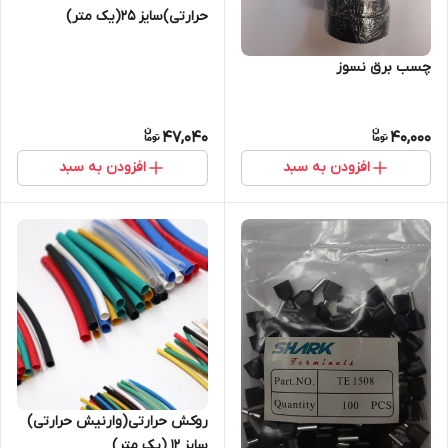
حرارتی)سایز 25(یک متر)
چسب برق نسوز
47,040
40,000
افزودن به سبد
افزودن به سبد
روکش حرارتی(وارنیش حرارتی)
سایز ۱۲ (یک متر)