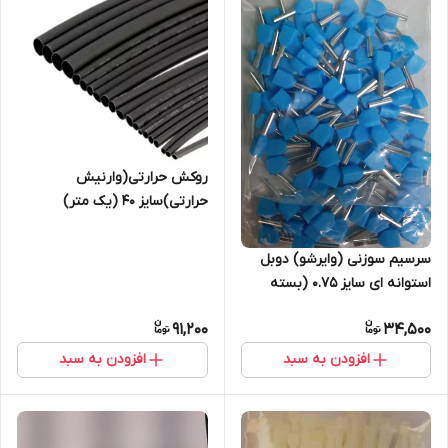
روکش حرارتی(وارنیش
حرارتی)سایز ۴۰ (یک متر)
سرسیم سوزنی (وایرشو) دوبل
استوانه ای سایز 0.75 (بسته
100عددی )
91,200
34,500
افزودن به سبد
افزودن به سبد