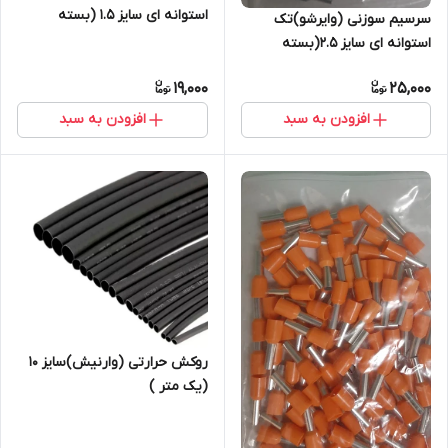
استوانه ای سایز 1.5 (بسته
سرسیم سوزنی (وایرشو)تک
100عددی )
استوانه ای سایز 2.5(بسته
100عددی)
19,000
25,000
افزودن به سبد
افزودن به سبد
روکش حرارتی (وارنیش)سایز ۱۰
(یک متر )