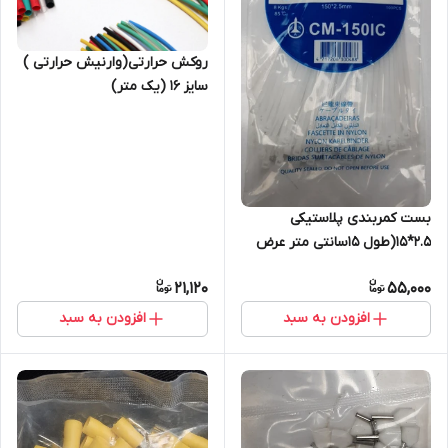
روکش حرارتی(وارنیش حرارتی )
سایز 16 (یک متر)
بست کمربندی پلاستیکی
2.5*15(طول 15سانتی متر عرض
2.5) سفید چینی (بسته
21,120
55,000
100عددی)
افزودن به سبد
افزودن به سبد