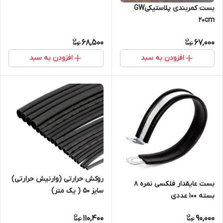
بست کمربندی پلاستیکیGW
20cm
68,500
67,000
افزودن به سبد
افزودن به سبد
روکش حرارتی (وارنیش حرارتی)
بست عایقدار فلکسی نمره 8
سایز ۵۰ ( یک متر)
بسته 100 عددی
110,400
90,000