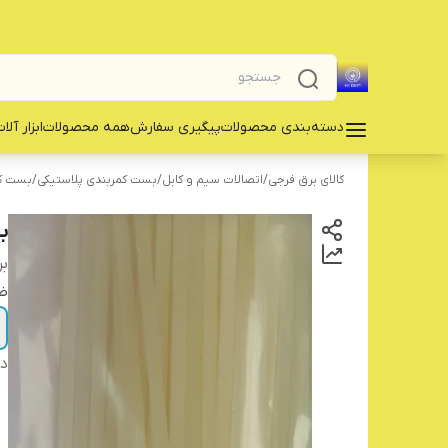
دسته‌بندی محصولات
پیگیری سفارش
همه محصولات
‌ابزار آلا
کالای برق فرجی
/
اتصالات سیم و کابل
/
بست کمربندی پلاستیکی
/
بست کم
بس
بر
ض
دس