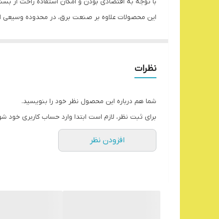
با توجه به اقتصادی بودن و امکان استفاده راحت از بس
این محصولات علاوه بر صنعت برق، در محدوده وسیعی از
این بست‌ها را می توان به دو گروه تقسیم کرد: بست‌ها
موارد استفاده از بست پلاستیکی، از بستن برچسب قی
تا استفاده پلیس و نیروهای نظامی جهت دست بند زدن م
نظرات
بست‌های کمربندی پلاستیکی، مانند دیگر محصولاتی که 
بنابراین باید در محیط خشک و خنک انبار شوند.
شما هم درباره این محصول نظر خود را بنویسید.
نکاتی در مورد بست کمربندی مدل GW
برای ثبت نظر، لازم است ابتدا وارد حساب کاربری خود شو
این محصولات در کیسه های خلاء شده بسته بندی شده و 
افزودن نظر
بهترین زمان مصرف بست کمربندی پلاستیکی بعد از باز کردن بسته بن
هرچند ممکن است نصب بست‌های کمربندی به نظر آسان
اما انجام این کار با دست خالی می تواند منجر به فشار
از این رو، ابزارهای حرفه‌ای جهت نصب انواع بست کمرب
شیلنگ جلوگیری کند.