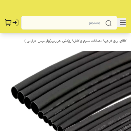
کالای برق فرجی
/
اتصالات سیم و کابل
/
روکش حرارتی(وارنیش حرارتی )