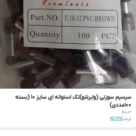
سرسیم سوزنی (وایرشو)تک استوانه ای سایز 10 (بسته
100عددی)
E10_12
برند:
KEYPE