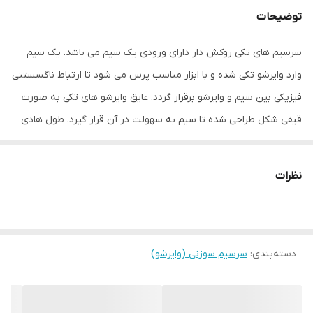
توضیحات
سرسیم های تکی روکش دار دارای ورودی یک سیم می باشد. یک سیم
وارد وایرشو تکی شده و با ابزار مناسب پرس می شود تا ارتباط ناگسستنی
فیزیکی بین سیم و وایرشو برقرار گردد. عایق وایرشو های تکی به صورت
قیفی شکل طراحی شده تا سیم به سهولت در آن قرار گیرد. طول هادی
مختلف برای هر سایز وایرشو جهت انطباق با انواع ترمینال ها موجود می
باشد. جنس و رنگ روکش وایرشو های تکی روکش دار مطابق با استاندارد
نظرات
DIN می باشد. بسته 100عددی میباشد
سایر توضیحات: جنس: مس تعداد در بسته: 100 عدد مس الکترولیت با
خلوص بیش از 99/95 درصد با آبکاری قلع روکش از جنس پلی وینیل
دسته‌بندی
:
کلراید بدون هالوژن با مدرک RoHS
سرسیم سوزنی (وایرشو)
رنگ: قهوه ای
تعداد در جعبه 1500عدد