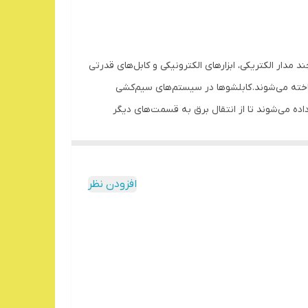
د مدار الکتریکی، ابزارهای الکترونیکی و کابل‌های قدرتی
Cable Terminati) مورد استفاده قرار گیرند و از فلز ساخته می‌شوند. کابلشوها در سیستم‌های سیم‌کشی
 داده می‌شوند تا از انتقال برق به قسمت‌های دیگر
برق و پیچاندن سیم‌ها ایمن‌تر هستند. نصب کابلشوها
ه‌ای، بی‌متال، وایرشو و مکانیکی تقسیم می‌شوند.
 به افزایش مقاومت در محل اتصال و در نتیجه خطر
افزودن نظر
 نیز دارند، تولید می‌گردند. کابلشوها از نظر نوع
 برای اتصالات با هادی‌های مسی، کابلشو آلومینیومی
های فشار قوی و ضعیف بسته به رنج ولتاژ استفاده
محکم کنیم. پس از نصب، نقاط تماس باید تمیز و از
خ دهد. ایجاد حرارت و ذوب شدگی در اتصالات ممکن