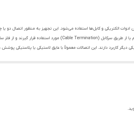
ادوات الکتریکی و کابل‌ها استفاده می‌شود. این تجهیز به منظور اتصال دو یا چن
طراحی شده است. کابلشوها می‌توانند به صورت مستقیم یا از طریق سرکابل (on
کی دیگر کاربرد دارند. این اتصالات معمولاً با عایق لاستیکی یا پلاستیکی پوشش
 هم استفاده می‌شود. اتصالات ایجاد شده با کابلشوها نسبت به اتصال با چسب 
ر و نگهداری برداشت و دوباره نصب کرد. کابلشوها به انواع مختلفی از جمله حلق
نیومی)، سایز و ولتاژ آن انجام شود. استفاده از کابلشوهای نامناسب می‌تواند
د و در سایزهای پایین‌تر، این محصولات به نام سرسیم و وایرشو که قسمت پلاستیکی
پرسی و پیچی از انواع اتصال کابلشوها هستند. انواع کابلشو شامل کابلشو مسی
ید.
 برای جلوگیری از خوردگی در اتصال بین هادی‌های مسی و آلومینیومی و کابلشو
رده، سپس درون کابلشو قرار داده و با استفاده از ابزار پرس مناسب، اتصال را 
صالات الکتریکی ممکن است به دلیل مقاومت سطح تماس، استرس و نیروی سطح ر