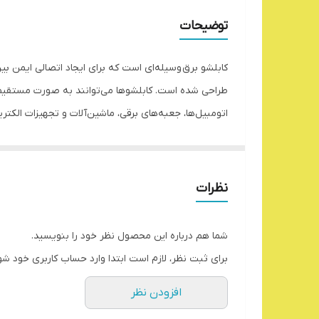
توضیحات
کابلشو برق وسیله‌ای است که برای ایجاد اتصالی ایمن بین 
اتومبیل‌ها، جعبه‌های برقی، ماشین‌آلات و تجهیزات الکتری
جلوگیری کنند. از کابلشوها به عنوان کاهنده سایز کابل
ساده و سریع است و به راحتی می‌توان آن‌ها را برای تعمی
انتخاب کابلشو باید با توجه به جنس کابل (مسی یا آلومی
نظرات
آتش‌سوزی منجر شود.
انواع سایز کابلشوها براساس سایز کابل‌ها انتخاب می‌شون
شما هم درباره این محصول نظر خود را بنویسید.
اتصال نیز به چند دسته تقسیم می‌شوند. کابلشو لحیمی، 
برای ثبت نظر، لازم است ابتدا وارد حساب کاربری خود شو
برای اتصالات با هادی‌های آلومینیومی، کابلشو بی‌متال
افزودن نظر
می‌شوند. برای نصب کابلشو، ابتدا باید سر کابل را لخت ک
هرگونه آلودگی و اکسیداسیون پاک شوند. تلفات در ات