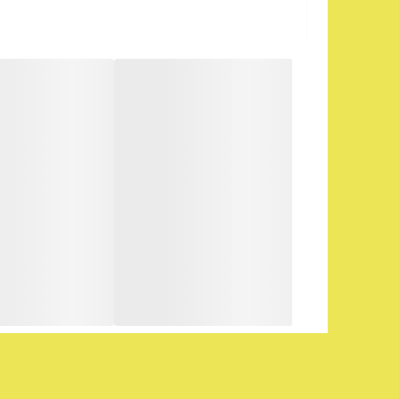
است به دلیل تلفات در اتصالات و واکنش‌های الکتروشیمیا
شامل DIN 46235، EN 13600 و DIN 46234 هستند که هر یک برای نوع خاصی از کابلشو طراحی شده‌اند.
(Cable lug) قطعه‌ای است که یک نوع اتصال برق
کابلشو دستی و برقی یا پرس کابلشو هیدرولیک، داخل Cable lug محکم ‌می‌شوند.