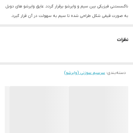
ناگسستنی فیزیکی بین سیم و وایرشو برقرار گردد. عایق وایرشو های دوبل
به صورت قیفی شکل طراحی شده تا سیم به سهولت در آن قرار گیرد.
طول هادی مختلف برای هر سایز وایرشو جهت انطباق با انواع ترمینال ها
موجود می باشد. جنس و رنگ روکش وایرشو های دوبل روکش دار
نظرات
مطابق با استاندارد DIN می باشد. بسته 100عددی میباشد
سایر توضیحات: جنس: مس تعداد در بسته: 100 عدد مس الکترولیت با
خلوص بیش از 99/95 درصد با آبکاری قلع روکش از جنس پلی وینیل
دسته‌بندی
:
کلراید بدون هالوژن با مدرک RoHS
سرسیم سوزنی (وایرشو)
رنگ: سبز
تعداد در جعبه 1500عدد
تعداد در کارتن 18000عدد