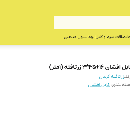
ت
اتصالات سیم و کابل
اتوماسیون صنعتی
ل افشان 16+35*3 زرتافته (1متر)
ند:
زرتافته کرمان
ته‌بندی
:
کابل افشان