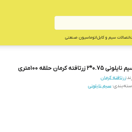
ت
اتصالات سیم و کابل
اتوماسیون صنعتی
نایلونی 0.75*2 زرتافته کرمان حلقه 100متری
ند:
زرتافته کرمان
ته‌بندی
:
سیم نایلونی