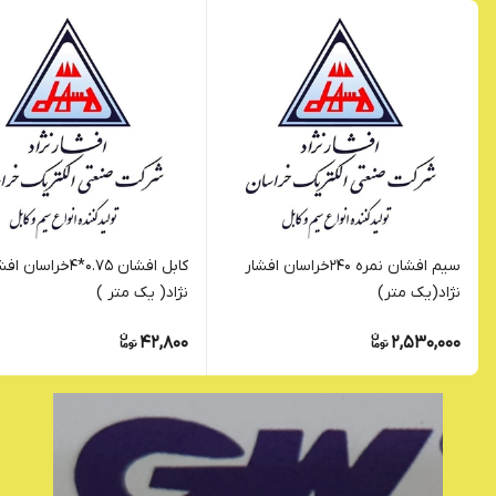
سیم افشان نمره 240خراسان افشار
کابل افشان 0.75*4خراسان 
نژاد(یک متر)
نژاد( یک متر )
42,800
2,530,000