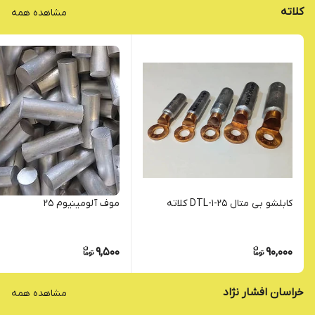
کلاته
مشاهده همه
کابلشو بی متال DTL-1-25 کلاته
موف آلومینیوم 25
9,500
90,000
خراسان افشار نژاد
مشاهده همه