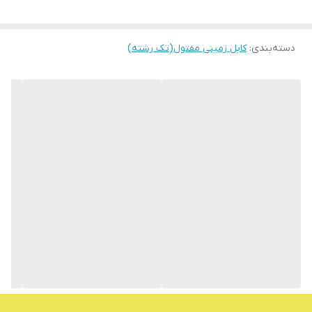
دسته‌بندی
:
کابل زمینی مفتول(تک رشته)