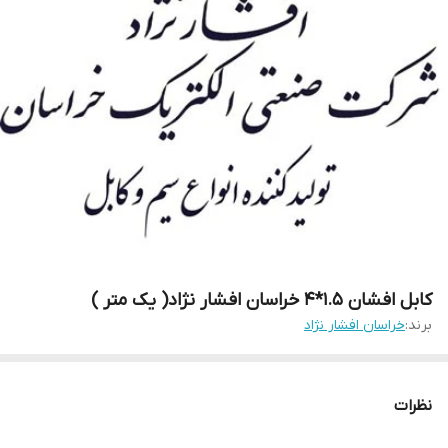
کابل افشان 1.5*4 خراسان افشار نژاد( یک متر )
برند:
خراسان افشار نژاد
نظرات