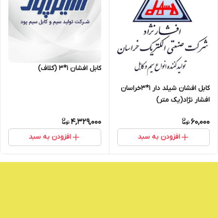
کابل افشان ۱*۳ (کلاف)
کابل افشان شیلد دار 1*3خراسان
افشار نژاد(یک متر)
4,329,000
60,000
افزودن به سبد
افزودن به سبد