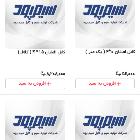
کابل افشان ۱۰*۴ ( یک متر )
کابل افشان ۱.۵ * ۴ ( کلاف)
8,208,000
511,000
افزودن به سبد
افزودن به سبد