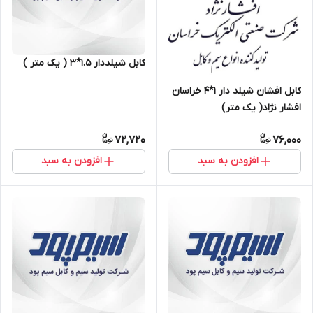
کابل شیلددار ۱.۵*۳ ( یک متر )
کابل افشان شیلد دار 1*4 خراسان
افشار نژاد( یک متر)
72,720
76,000
افزودن به سبد
افزودن به سبد