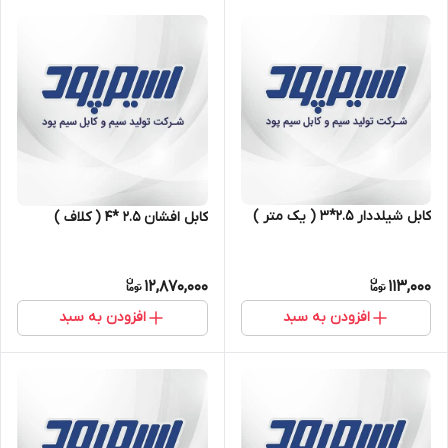
کابل شیلددار ۲.۵*۳ ( یک متر )
کابل افشان ۲.۵ *۴ ( کلاف )
12,870,000
113,000
افزودن به سبد
افزودن به سبد