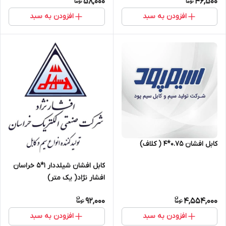
58,000
46,500
افزودن به سبد
افزودن به سبد
کابل افشان 0.75*4 ( کلاف)
کابل افشان شیلددار 1*5 خراسان
افشار نژاد( یک متر)
92,000
4,554,000
افزودن به سبد
افزودن به سبد