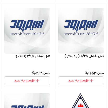
کابل افشان ۲۵*۵ ( یک متر )
کابل افشان ۱.۵*۲ (کلاف )
4,140,000
1,530,000
افزودن به سبد
افزودن به سبد