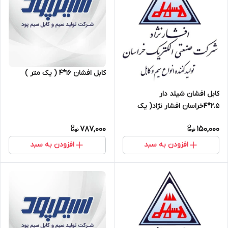
کابل افشان ۱۶*۴ ( یک متر )
کابل افشان شیلد دار
2.5*4خراسان افشار نژاد( یک
متر)
787,000
150,000
افزودن به سبد
افزودن به سبد