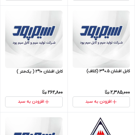
کابل افشان ۰.۵*۳ (کلاف)
کابل افشان ۱۰*۲ ( یک‌متر )
262,800
2,385,000
افزودن به سبد
افزودن به سبد