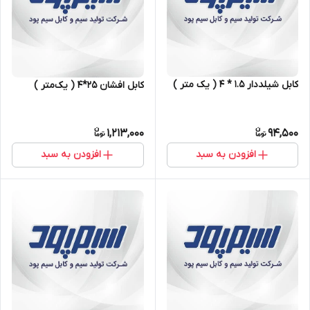
کابل شیلددار ۱.۵ * ۴ ( یک متر )
کابل افشان ۲۵*۴ ( یک‌متر )
1,213,000
94,500
افزودن به سبد
افزودن به سبد