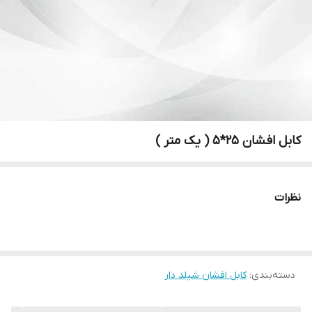
کابل افشان ۲۵*۵ ( یک متر )
نظرات
دسته‌بندی
:
کابل افشان شیلد دار