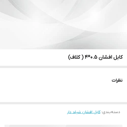
کابل افشان ۰.۵*۴ ( کلاف)
نظرات
دسته‌بندی
:
کابل افشان شیلد دار