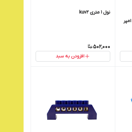
نول ۱ متری kuv2
نه (شمش )فانتزی ۶ پیچ ۱۲۵ امپر
502,000
افزودن به سبد