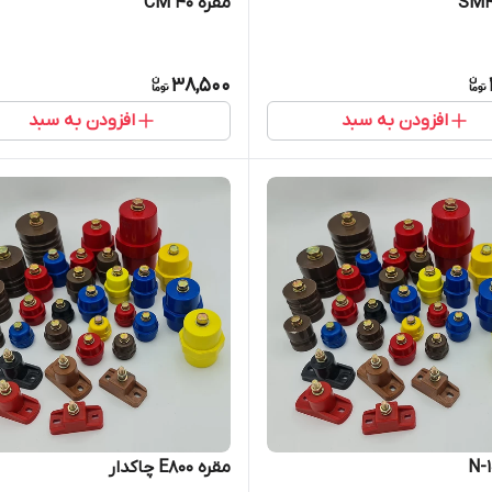
مقره CM 40
38,500
افزودن به سبد
افزودن به سبد
مقره E800 چاکدار