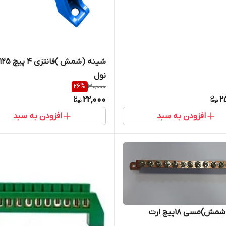
نول
26
%
30,000
22,000
2
افزودن به سبد
افزودن به سبد
ش)مسی ۱۸پیچ ارت