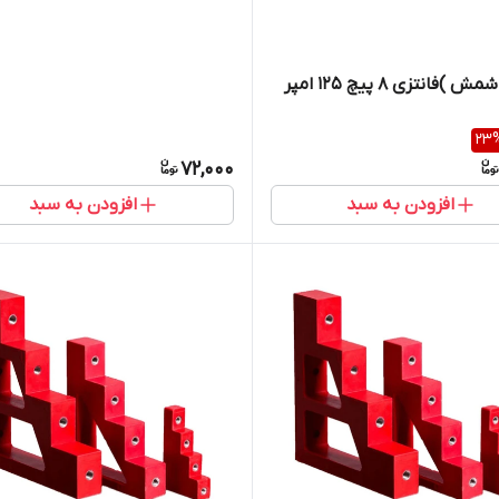
شینه (شمش )فانتزی ۸ پیچ ۱۲۵ امپر
23
72,000
افزودن به سبد
افزودن به سبد