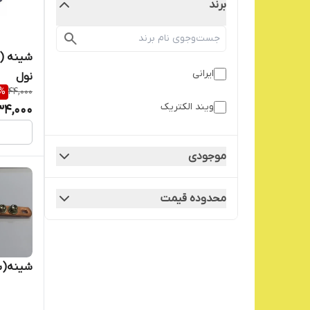
برند
ایرانی
نول
%
44,000
ویند الکتریک
34,000
موجودی
محدوده قیمت
شینه(شمش