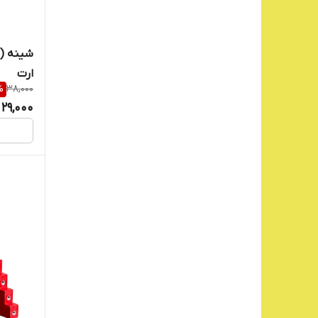
ارت
%
38,000
29,000