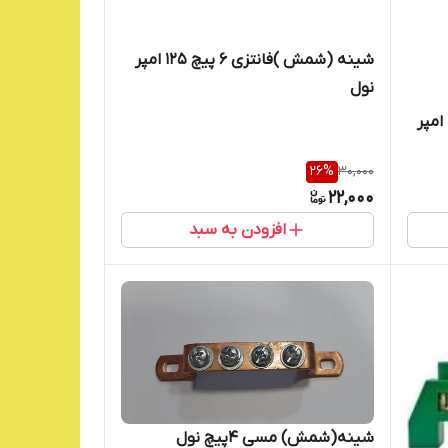
شینه (شمش )فانتزی ۶ پیچ ۱۲۵ امپر
نول
شینه (شمش )فانتزی ۴ پیچ ۱۲۵ امپر
26
%
30,000
22,000
افزودن به سبد
شینه(شمش) مسی ۴پیچ نول