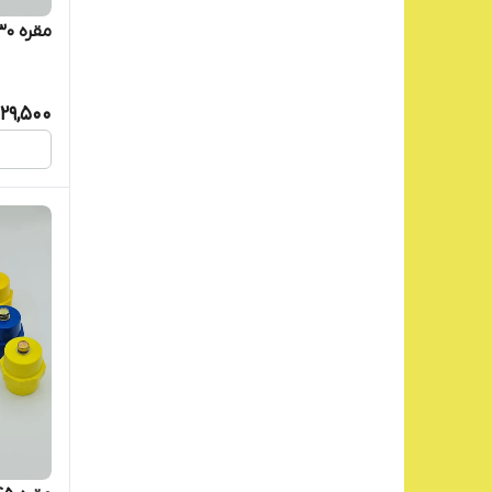
مقره SM30
29,500