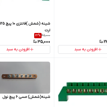
ارت
22
%
45,000
35,000
2
افزودن به سبد
افزودن به سبد
شینه(شمش) مسی ۶ پیچ نول