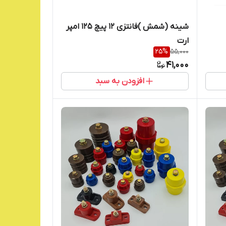
شینه (شمش )فانتزی ۱۲ پیچ ۱۲۵ امپر
ارت
25
%
55,000
41,000
افزودن به سبد