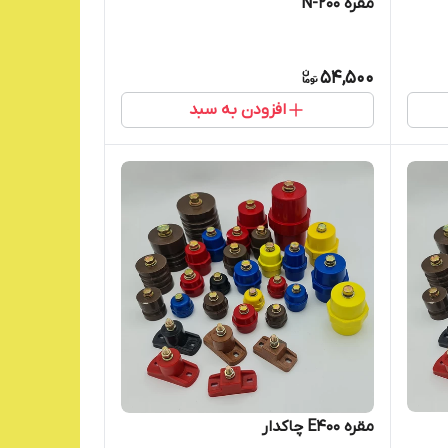
مقره N-200
54,500
افزودن به سبد
مقره E400 چاکدار