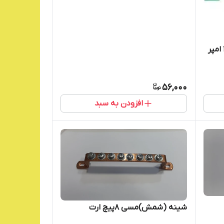
شینه (شمش )فانتزی ۱۰ پیچ ۱۲۵ امپر
56,000
افزودن به سبد
شینه (شمش)مسی ۸پیچ ارت