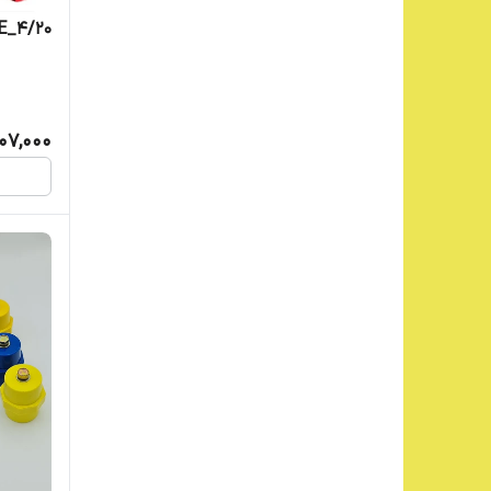
SE_4/20 مقره پل
107,000