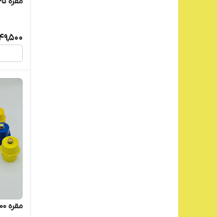
مقره SM45
49,500
مقره N-100