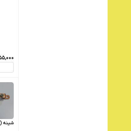
55,000
شینه (شم