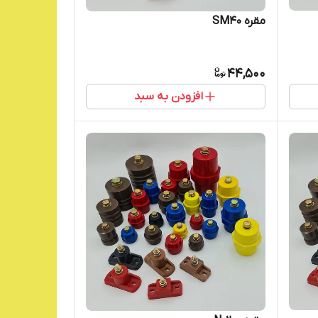
مقره SM40
44,500
افزودن به سبد