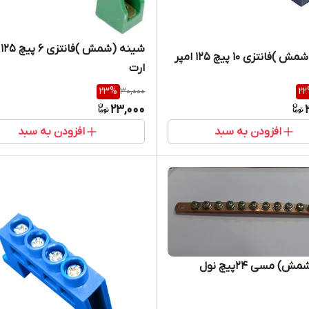
شی
شینه (شمش )فانتزی ۱۰ پیچ ۱۲۵ امپر
ارت
23
%
30,000
22
23,000
افزودن به سبد
افزودن به سبد
) مسی ۲۴پیچ نول