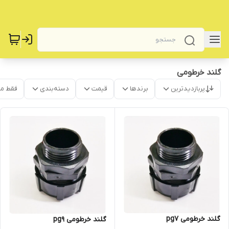
گلند خرطومی
پربازدیدترین
برندها
قیمت
دسته‌بندی
فقط م
گلند خرطومی pg7
گلند خرطومی pg9