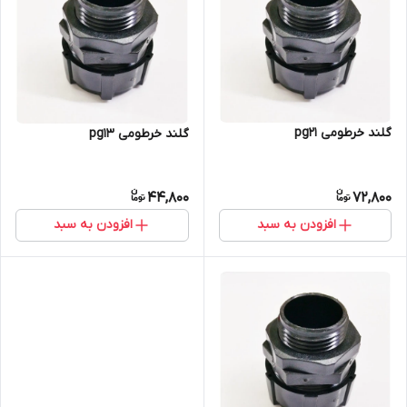
گلند خرطومی pg21
گلند خرطومی pg13
44,800
72,800
افزودن به سبد
افزودن به سبد