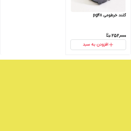
گلند خرطومی pg48
252,000
افزودن به سبد