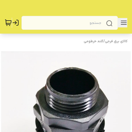
کالای برق فرجی
/
گلند خرطومی