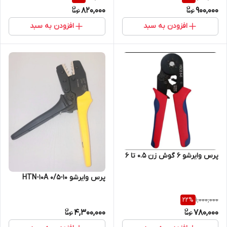
820,000
900,000
افزودن به سبد
افزودن به سبد
پرس وایرشو ۶ گوش زن ۰.۵ تا ۶
پرس وایرشو 10-0/5 HTN-10A
1,000,000
22
%
4,300,000
780,000