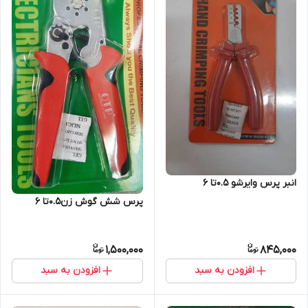
انبر پرس وایرشو 0.5تا 6
پرس شش گوش زن0.5تا 6
1,500,000
845,000
افزودن به سبد
افزودن به سبد