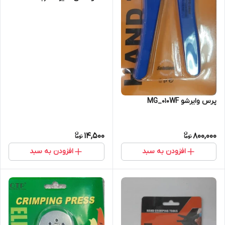
100عددی)
پرس وایرشو MG_010WF
14,500
800,000
افزودن به سبد
افزودن به سبد