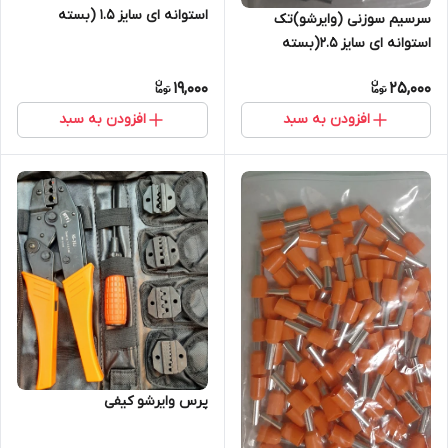
استوانه ای سایز 1.5 (بسته
سرسیم سوزنی (وایرشو)تک
100عددی )
استوانه ای سایز 2.5(بسته
100عددی)
19,000
25,000
افزودن به سبد
افزودن به سبد
پرس وایرشو کیفی