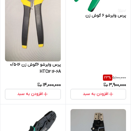
پرس وایرشو ۶ گوش زن
پرس وایرشو 6گوش زن 16-0/5
HTC12 16-6A
5,100,000
23
%
14,000,000
3,900,000
افزودن به سبد
افزودن به سبد