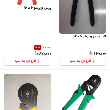
پرس وایرشو ۶ تا ۱۶
انبر پرس وایرشو 0.5تا16
970,000
10
%
870,000
640,000
افزودن به سبد
افزودن به سبد