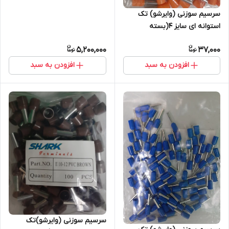
سرسیم سوزنی (وایرشو) تک
استوانه ای سایز 4(بسته
100عددی)
5,200,000
37,000
افزودن به سبد
افزودن به سبد
سرسیم سوزنی (وایرشو)تک