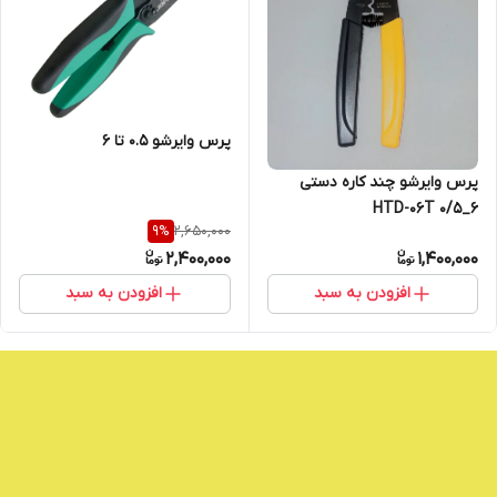
پرس وایرشو ۰.۵ تا ۶
پرس وایرشو چند کاره دستی
6_0/5 HTD-06T
2,650,000
9
%
2,400,000
1,400,000
افزودن به سبد
افزودن به سبد