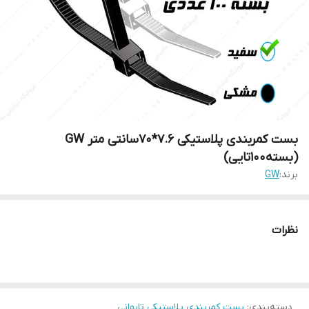
بست کمربندی پلاستیکی 7.6*70سانتی متر GW
(بسته100تایی)
برند:
GW
نظرات
دسته‌بندی
:
بست کمربندی پلاستیکی تایوانی