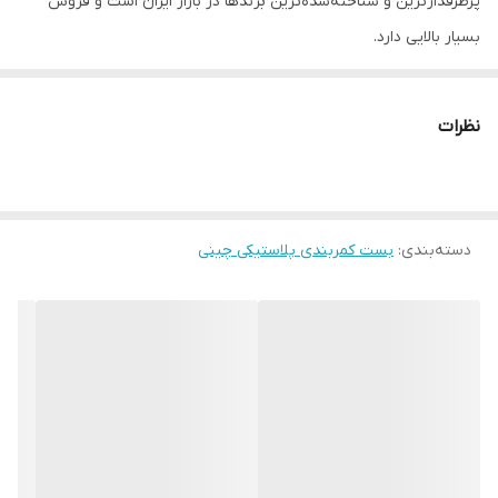
پرطرفدارترین و شناخته‌شده‌ترین برندها در بازار ایران است و فروش
بسیار بالایی دارد.
بست‌های پلاستیکی NSS، که طراحی آن‌ها بر اساس بست‌های تایوانی
است، به عنوان یکی از بهترین برندهای بست کمربندی در بازار ایران
نظرات
شناخته می‌شوند. به همین دلیل، عبارت
"DESIGNED IN TAIWAN"
بر روی
بسته‌بندی آن‌ها درج شده است.
بست‌های NSS در سایزها و عرض‌های مختلف و با رنگ‌بندی‌های متنوع
دسته‌بندی
:
بست کمربندی پلاستیکی چینی
در بازار موجود هستند. علاوه بر این، نوع مشکی این بست‌ها دارای
ویژگی
anti-UV
است که آن‌ها را برای استفاده در فضای باز و در برابر نور
خورشید مناسب می‌سازد.
این برند در انواع مختلفی بدون هیچ‌گونه نقص و ایرادی تولید می‌شود و
قیمت مناسب و مقرون‌به‌صرفه آن، توجه بسیاری از مصرف‌کنندگان را
جلب می‌کند.
بست کمربندی NSS، که ساخت چین است و تحت طرح KSS تایوان