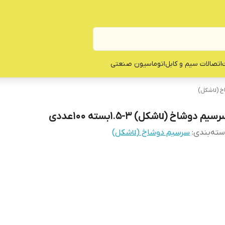
ت
اتصالات سیم و کابل
اتوماسیون صنعتی
کل)
یم دوشاخ (uشکل) 3-1.5بسته 100عددی
ته‌بندی
:
سرسیم دوشاخ (uشکل)