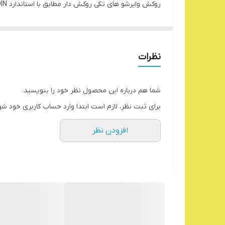
روکش وایرشو های تکی روکش دار مطابق با استاندارد DIN می باشد. بسته 100عددی میباشد
سایر توضیحات: جنس: مس تعداد در بسته: 100 عدد مس الکترولیت با خلوص بیش از 99/95 درصد با آبکاری قلع روکش از جنس پلی وینیل کلراید بدون هالوژن با مدرک RoHS
رنگ: سفید
تعداد در جعبه 1000عدد
نظرات
تعداد در کارتن 12000عدد
شما هم درباره این محصول نظر خود را بنویسید.
برای ثبت نظر، لازم است ابتدا وارد حساب کاربری خود شو
افزودن نظر