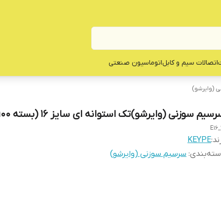
ت
اتصالات سیم و کابل
اتوماسیون صنعتی
 (وایرشو)
سیم سوزنی (وایرشو)تک استوانه ای سایز 16 (بسته 100عددی)
E16_
ند:
KEYPE
ته‌بندی
:
سرسیم سوزنی (وایرشو)