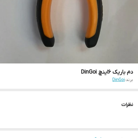
دم باریک 6اینچ DinGoi
برند:
DinGoi
نظرات