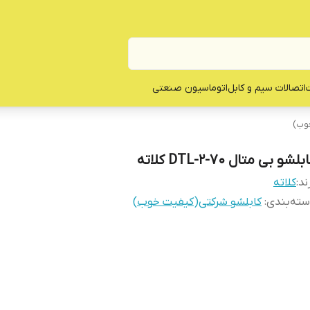
ت
اتصالات سیم و کابل
اتوماسیون صنعتی
خوب)
بلشو بی متال DTL-2-70 کلاته
ند:
کلاته
ته‌بندی
:
کابلشو شرکتی(کیفیت خوب)