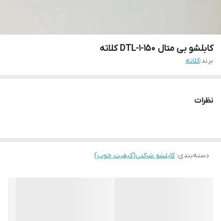
کابلشو بی متال DTL-1-150 کلاته
برند:
کلاته
نظرات
دسته‌بندی
:
کابلشو شرکتی(کیفیت خوب)