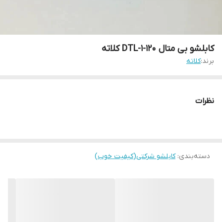
کابلشو بی متال DTL-1-120 کلاته
برند:
کلاته
نظرات
دسته‌بندی
:
کابلشو شرکتی(کیفیت خوب)