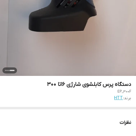
دستگاه پرس کابلشوی شارژی 16تا 300
EP_300F
برند:
HTT
نظرات