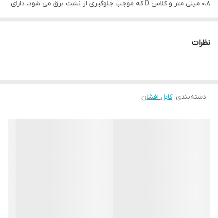
0.8 میلی متر و کلاس D که موجب جلوگیری از نشت برق می شود، دارای
یک روکش دیگر PVC با ضخامت 1.1 میلی متر و کلاس ST5 جهت حفاظت
در برابر رطوبت و خوردگی نیز است. این کابل افشان مسی مشکی رنگ،
نظرات
دارای جریان مجاز عبوری 12 آمپر در هر 100 متر از این کابل می باشد. این
کالا با 3 رشته هادی از جنس مس و از نوع افشان با سطح مقطع 2.5
میلی متر مربع تولید و به بازار عرضه شده است.
دسته‌بندی
:
کابل افشان
وزن این کابل برای برای هر حلقه 12 کیلوگرم اعلام شده است. و ولتاژ
300/500 ولتی این کابل سبب قرار گرفتن این کالا در دسته کابل فشار
ضعیف (کابل سبک) شده است.
مشخصات فنی کابل 2.5*3 افشان مسی پرتو الکتریک
تعداد رشته:
3
جنس هادی:
مس (Cu)
نوع هادی:
افشان