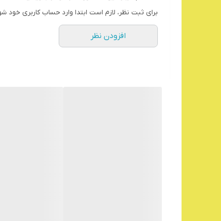
حفاظت مکانیکی اجسام (مانند لوله‌ها) برای بهبود عم
برای ثبت نظر، لازم است ابتدا وارد حساب کاربری خود شو
زیباسازی و رنگ بندی اجسام گوناگون با توجه به
افزودن نظر
نصب روکش‌ها و نوارهای حرارتی جمع‌شونده به این صو
سپس با استفاده از منبع حرارتی مناسب (سرپیک یا سشوا
با این درجه حرارت، روکش یا نوار حرارتی تنها در مح
لازم است حرارت به طور یکسان در راستای طول و قطر
رو
سازگاری پیدا کند.
برای جلوگیری از ایجاد تنش فیزیکی، منبع حرارت پس 