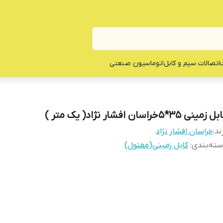
ت
اتصالات سیم و کابل
اتوماسیون صنعتی
 زمینی 35*5خراسان افشار نژاد( یک متر )
ند:
خراسان افشار نژاد
ته‌بندی
:
کابل زمینی(مفتول)