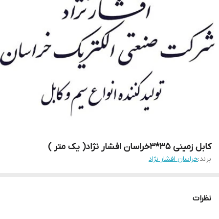
کابل زمینی 35*3خراسان افشار نژاد( یک متر )
برند:
خراسان افشار نژاد
نظرات