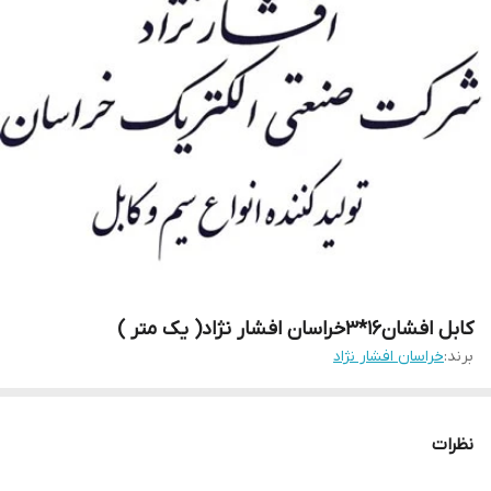
کابل افشان16*3خراسان افشار نژاد( یک متر )
برند:
خراسان افشار نژاد
نظرات