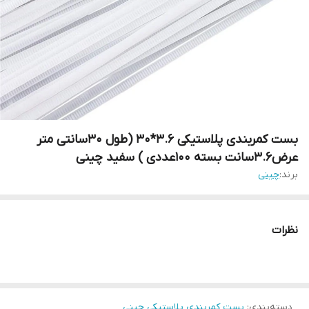
بست کمربندی پلاستیکی 3.6*30 (طول 30سانتی متر
عرض3.6سانت بسته 100عددی ) سفید چینی
برند:
چینی
نظرات
دسته‌بندی
:
بست کمربندی پلاستیکی چینی