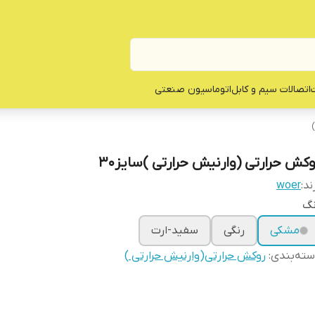
ت
اتصالات سیم و کابل
اتوماسیون صنعتی
وکش حرارتی (وارنیش حرارتی )سایز30
ند:
woer
نگ
مشکی
رنگی
سفید-ارت
ته‌بندی
:
روکش حرارتی(وارنیش حرارتی )