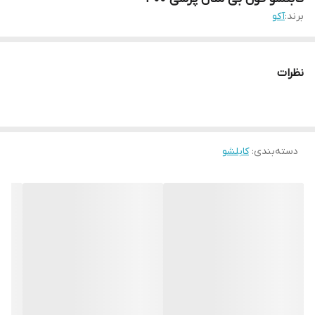
برند:
آکو
نظرات
دسته‌بندی
:
کابلشو