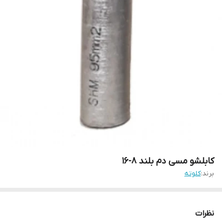
کابلشو مسی دم بلند 8-16
برند:
کلوته
نظرات