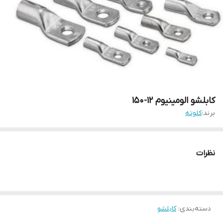
کابلشو الومینیوم 12-150
برند:
کلوته
نظرات
دسته‌بندی
:
کابلشو