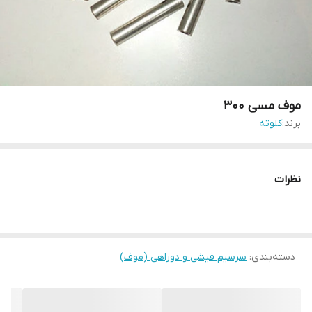
موف مسی 300
برند:
کلوته
نظرات
دسته‌بندی
:
سرسیم فیشی و دوراهی (موف)