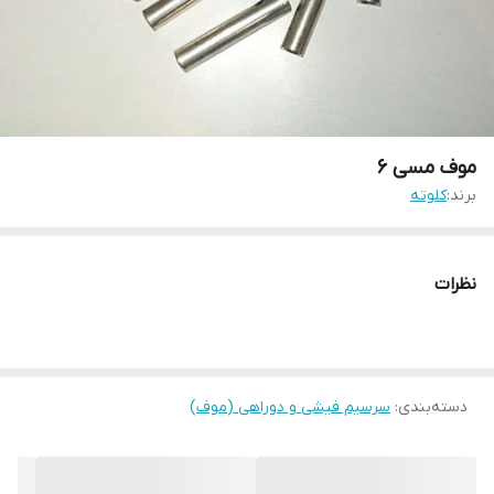
موف مسی 6
برند:
کلوته
نظرات
دسته‌بندی
:
سرسیم فیشی و دوراهی (موف)