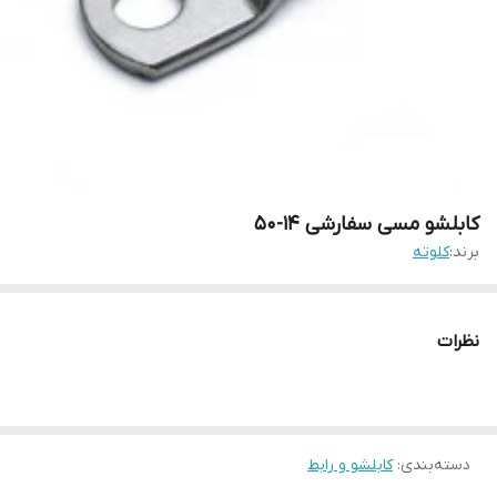
کابلشو مسی سفارشی 14-50
برند:
کلوته
نظرات
دسته‌بندی
:
کابلشو و رابط