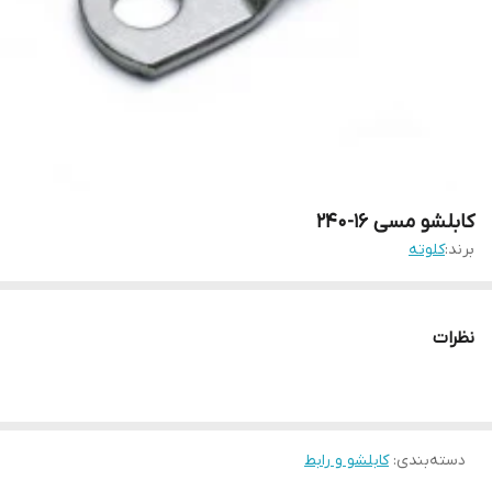
کابلشو مسی 16-240
برند:
کلوته
نظرات
دسته‌بندی
:
کابلشو و رابط