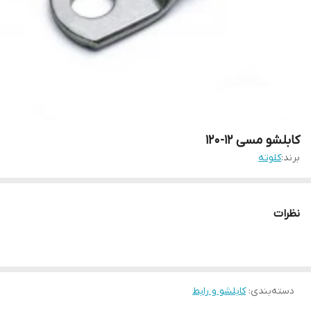
کابلشو مسی 12-120
برند:
کلوته
نظرات
دسته‌بندی
:
کابلشو و رابط