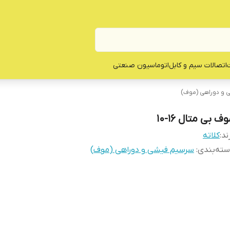
ت
اتصالات سیم و کابل
اتوماسیون صنعتی
و دوراهی (موف)
ف بی متال 16-10
ند:
کلاته
ته‌بندی
:
سرسیم فیشی و دوراهی (موف)