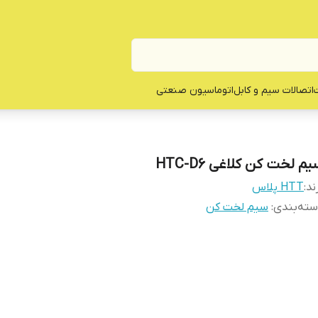
ت
اتصالات سیم و کابل
اتوماسیون صنعتی
م لخت کن کلاغی HTC-D6
ند:
HTT پلاس
ته‌بندی
:
سیم لخت کن