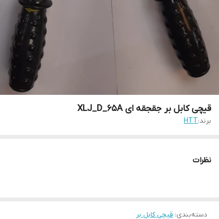
قیچی کابل بر جقجقه ای XLJ_D_65A
برند:
HTT
نظرات
دسته‌بندی
:
‌قیچی کابل بر