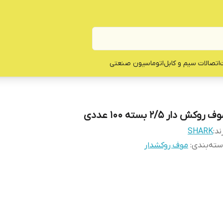
ت
اتصالات سیم و کابل
اتوماسیون صنعتی
ف روکش دار 2/5 بسته 100 عددی
ند:
SHARK
ته‌بندی
:
موف روکشدار