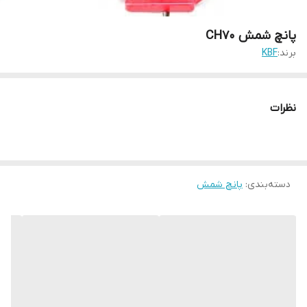
پانچ شمش CH70
برند:
KBF
نظرات
دسته‌بندی
:
پانچ شمش