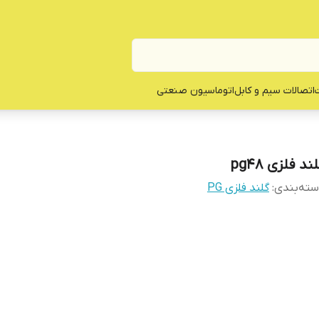
ت
اتصالات سیم و کابل
اتوماسیون صنعتی
ند فلزی pg48
ته‌بندی
:
گلند فلزی PG